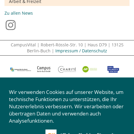
Arbeit & Freizeit
Zu allen News
CampusVital | Robert-Rössle-Str. 10 | Haus D79 | 13125
Berlin-Buch |
Impressum / Datenschutz
Wir verwenden Cookies auf unserer Website, um
technische Funktionen zu unterstützen, die Ihr
Nutzererlebnis verbessern. Wir verarbeiten oder
Wir machen mit:
übertragen Daten und verwenden auch
Analysefunktionen.