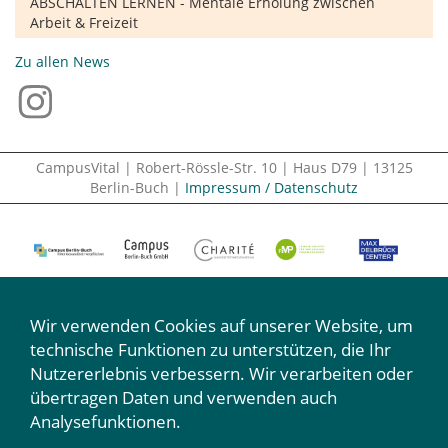
ABSCHALTEN LERNEN - Mentale Erholung zwischen
Arbeit & Freizeit
Zu allen News
CampusVital | Robert-Rössle-Str. 10 | Haus D79 | 13125
Berlin-Buch |
Impressum / Datenschutz
Wir verwenden Cookies auf unserer Website, um
technische Funktionen zu unterstützen, die Ihr
Nutzererlebnis verbessern. Wir verarbeiten oder
Wir machen mit:
übertragen Daten und verwenden auch
Analysefunktionen.