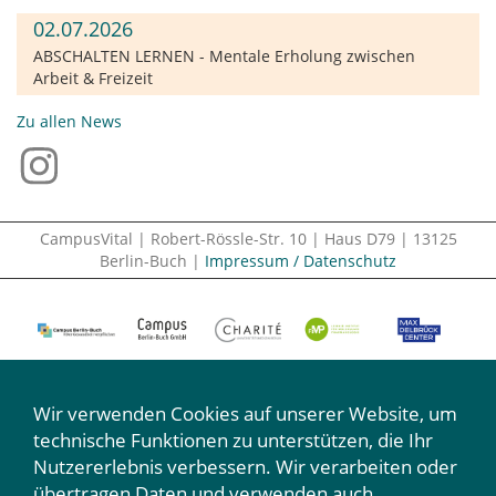
02.07.2026
ABSCHALTEN LERNEN - Mentale Erholung zwischen
Arbeit & Freizeit
Zu allen News
CampusVital | Robert-Rössle-Str. 10 | Haus D79 | 13125
Berlin-Buch |
Impressum / Datenschutz
Wir verwenden Cookies auf unserer Website, um
technische Funktionen zu unterstützen, die Ihr
Nutzererlebnis verbessern. Wir verarbeiten oder
Wir machen mit:
übertragen Daten und verwenden auch