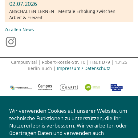
02.07.2026
ABSCHALTEN LERNEN - Mentale Erholung zwischen
Arbeit & Freizeit
Zu allen News
CampusVital | Robert-Rössle-Str. 10 | Haus D79 | 13125
Berlin-Buch |
Impressum / Datenschutz
Wir verwenden Cookies auf unserer Website, um
technische Funktionen zu unterstützen, die Ihr
Nutzererlebnis verbessern. Wir verarbeiten oder
Wir machen mit:
übertragen Daten und verwenden auch