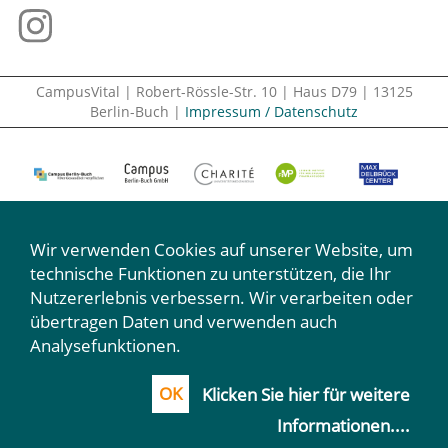
CampusVital | Robert-Rössle-Str. 10 | Haus D79 | 13125
Berlin-Buch |
Impressum / Datenschutz
Wir verwenden Cookies auf unserer Website, um
technische Funktionen zu unterstützen, die Ihr
Nutzererlebnis verbessern. Wir verarbeiten oder
Wir machen mit:
übertragen Daten und verwenden auch
Analysefunktionen.
OK
Klicken Sie hier für weitere
Informationen.
...